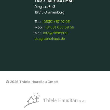
Thiele HausBau GmbH
Ringstraße 3
16515 Oranienburg
Tel.:
(03301) 57 97 03
Mobil:
(0160) 603 69 56
Mail:
info@zimmerei-
dasgruenehaus.de
© 2026 Thiele HausBau GmbH