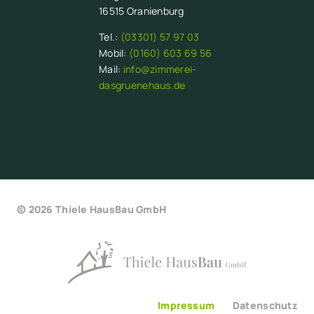
16515 Oranienburg
Tel.:
(03301) 57 97 03
Mobil:
(0160) 603 69 56
Mail:
info@zimmerei-
dasgruenehaus.de
© 2026 Thiele HausBau GmbH
Impressum
Datenschutz