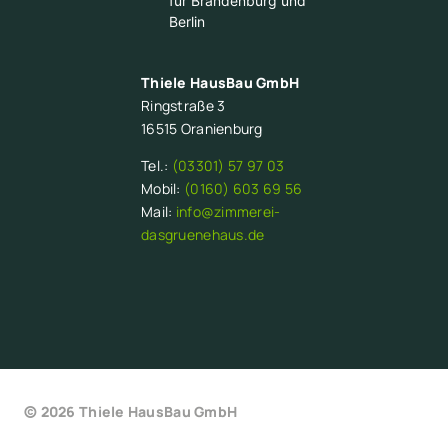
für Brandenburg und
Berlin
Thiele HausBau GmbH
Ringstraße 3
16515 Oranienburg
Tel.:
(03301) 57 97 03
Mobil:
(0160) 603 69 56
Mail:
info@zimmerei-
dasgruenehaus.de
© 2026 Thiele HausBau GmbH